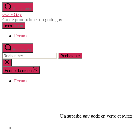
Aller
Recherche
au
Gode Gay
contenu
Guide pour acheter un gode gay
Menu
Forum
Recherche
Rechercher :
Fermer
la
recherche
Fermer le menu
Forum
Un superbe gay gode en verre et pyrex 