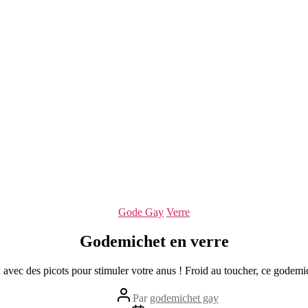
Catégories
Gode Gay
Verre
Godemichet en verre
avec des picots pour stimuler votre anus ! Froid au toucher, ce godemich
Auteur
Par
godemichet gay
de